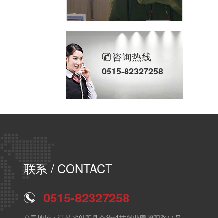
咨询热线
0515-82327258
转向节探伤流水线
联系
/ CONTACT
轴类转子荧光磁粉探伤
0515-82327258
公司地址：江苏省射阳县合德科技创业园朝阳路11号