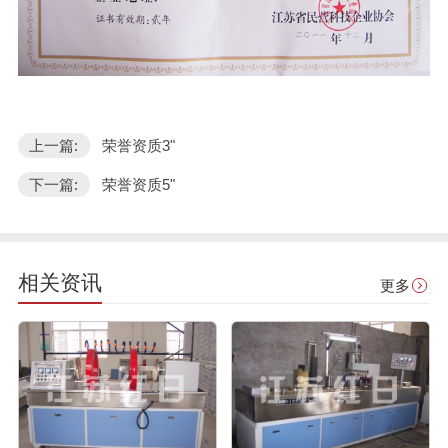
上一篇:
荣誉资质3"
下一篇:
荣誉资质5"
相关资讯
更多