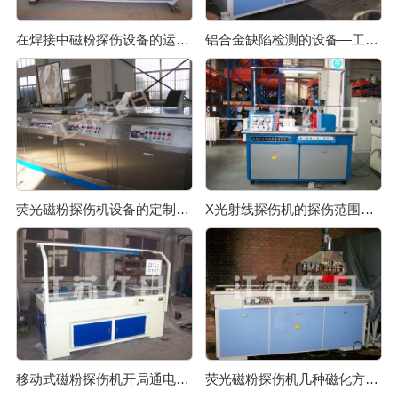
在焊接中磁粉探伤设备的运用如何
铝合金缺陷检测的设备—工业磁粉探伤机
荧光磁粉探伤机设备的定制有哪些要注意的
X光射线探伤机的探伤范围是怎样的
移动式磁粉探伤机开局通电后未显示电流的问题
荧光磁粉探伤机几种磁化方式的解读